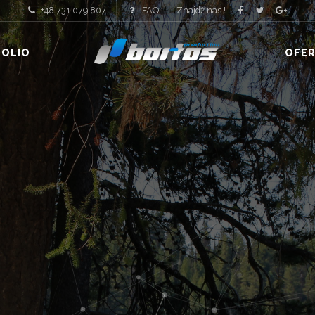
+48 731 079 807
FAQ
Znajdź nas !
FOLIO
OFER