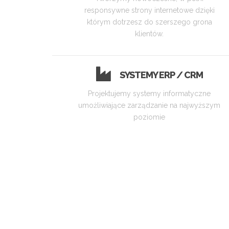
responsywne strony internetowe dzięki
którym dotrzesz do szerszego grona
klientów.
SYSTEMY ERP / CRM
Projektujemy systemy informatyczne
umożliwiające zarządzanie na najwyższym
poziomie