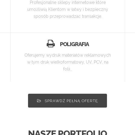
Profesjonalne sklepy internetowe które
umożliwią Klientom w łatwy i bezpieczny
sposób przeprowadzać transakcje.
POLIGRAFIA
Oferujemy wydruk materiałów reklamowych
w tym druk wielkoformatowy, UV, PCV, na
folii..
SPRAWDŹ PEŁNĄ OFERTĘ
NASZE PORTFOLIO